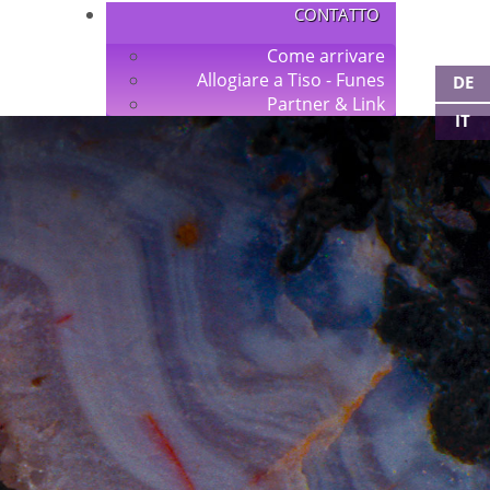
CONTATTO
Come arrivare
Allogiare a Tiso - Funes
DE
Partner & Link
IT