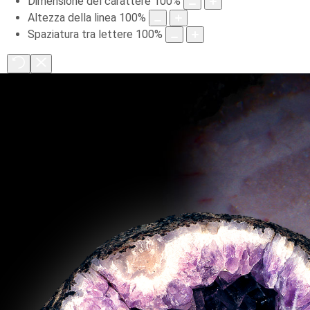
Dimensione del carattere
100
%
Altezza della linea
100
%
Spaziatura tra lettere
100
%