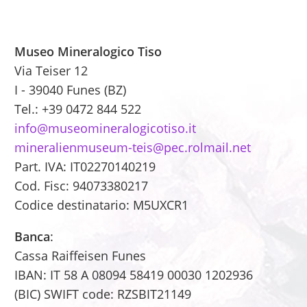
M
useo Mineralogico Tiso
Via Teiser 12
I - 39040 Funes (BZ)
Tel.: +39 0472 844 522
info@museomineralogicotiso.it
mineralienmuseum-teis@pec.rolmail.net
Part. IVA: IT02270140219
Cod. Fisc: 94073380217
Codice destinatario: M5UXCR1
Banca
:
Cassa Raiffeisen Funes
IBAN: IT 58 A 08094 58419 00030 1202936
(BIC) SWIFT code: RZSBIT21149