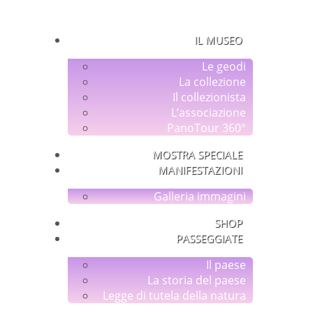
IL MUSEO
Le geodi
La collezione
Il collezionista
L’associazione
PanoTour 360°
MOSTRA SPECIALE
MANIFESTAZIONI
Galleria immagini
SHOP
PASSEGGIATE
Il paese
La storia del paese
Legge di tutela della natura