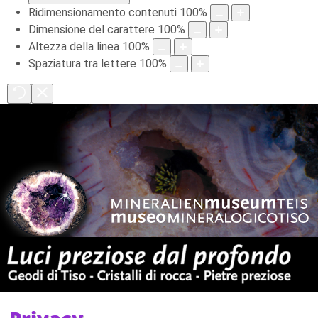
Ridimensionamento contenuti
100
%
Dimensione del carattere
100
%
Altezza della linea
100
%
Spaziatura tra lettere
100
%