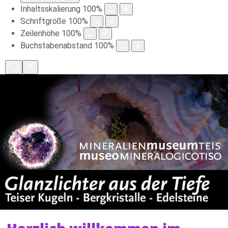
Inhaltsskalierung
100
%
Schriftgröße
100
%
Zeilenhöhe
100
%
Buchstabenabstand
100
%