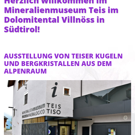
Herzlich willkommen im
Mineralienmuseum Teis im
Dolomitental Villnöss in
Südtirol!
AUSSTELLUNG VON TEISER KUGELN
UND BERGKRISTALLEN AUS DEM
ALPENRAUM