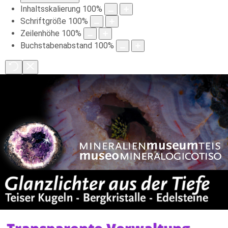
Inhaltsskalierung
100
%
Schriftgröße
100
%
Zeilenhöhe
100
%
Buchstabenabstand
100
%