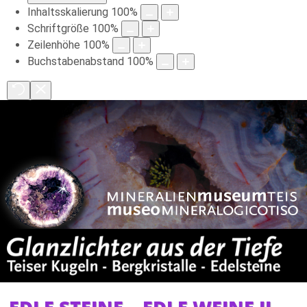
Inhaltsskalierung
100
%
Schriftgröße
100
%
Zeilenhöhe
100
%
Buchstabenabstand
100
%