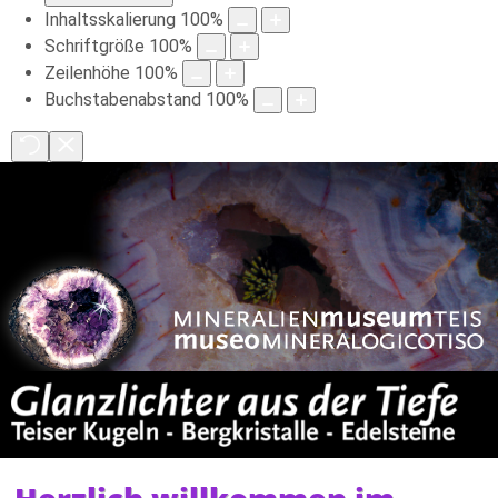
Inhaltsskalierung
100
%
Schriftgröße
100
%
Zeilenhöhe
100
%
Buchstabenabstand
100
%