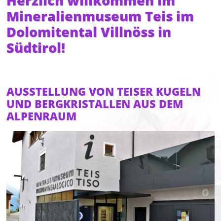
Herzlich willkommen im
Mineralienmuseum Teis im
Dolomitental Villnöss in
Südtirol!
AUSSTELLUNG VON TEISER KUGELN
UND BERGKRISTALLEN AUS DEM
ALPENRAUM