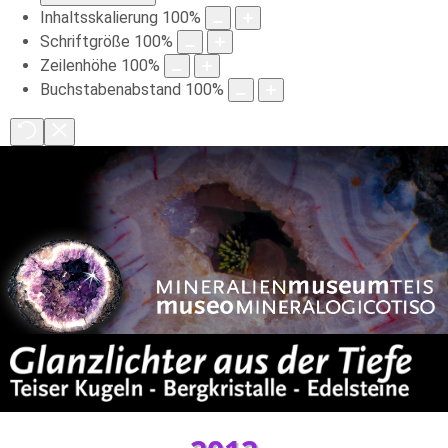
Inhaltsskalierung
100
%
Schriftgröße
100
%
Zeilenhöhe
100
%
Buchstabenabstand
100
%