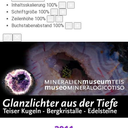
Inhaltsskalierung
100
%
Schriftgröße
100
%
Zeilenhöhe
100
%
Buchstabenabstand
100
%